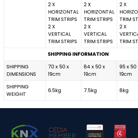
2 X
2 X
2 X
HORIZONTAL
HORIZONTAL
HORIZO
TRIM STRIPS
TRIM STRIPS
TRIM ST
2 X
2 X
2 X
VERTICAL
VERTICAL
VERTIC
TRIM STRIPS
TRIM STRIPS
TRIM ST
SHIPPING INFORMATION
SHIPPING
70 x 50 x
84 x 50 x
95 x 50 
DIMENSIONS
19cm
19cm
19cm
SHIPPING
6.5kg
7.5kg
8kg
WEIGHT