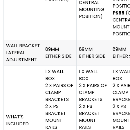
CENTRAL
POSITI
MOUNTING
PS65
(
POSITION)
CENTRA
MOUNT
POSITI
WALL BRACKET
89MM
89MM
89MM
LATERAL
EITHER SIDE
EITHER SIDE
EITHER 
ADJUSTMENT
1 X WALL
1 X WALL
1 X WAL
BOX
BOX
BOX
2 X PAIRS OF
2 X PAIRS OF
2 X PAI
CLAMP
CLAMP
CLAMP
BRACKETS
BRACKETS
BRACK
2 X PS
2 X PS
2 X PS
BRACKET
BRACKET
BRACK
WHAT'S
MOUNT
MOUNT
MOUNT
INCLUDED
RAILS
RAILS
RAILS