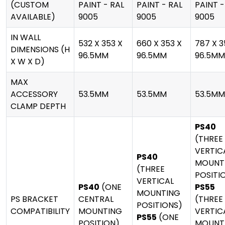
(CUSTOM
PAINT - RAL
PAINT - RAL
PAINT -
AVAILABLE)
9005
9005
9005
IN WALL
532 X 353 X
660 X 353 X
787 X 3
DIMENSIONS (H
96.5MM
96.5MM
96.5M
X W X D)
MAX
ACCESSORY
53.5MM
53.5MM
53.5M
CLAMP DEPTH
PS40
(THREE
VERTIC
PS40
MOUNT
(THREE
POSITI
VERTICAL
PS40
(ONE
PS55
MOUNTING
PS BRACKET
CENTRAL
(THREE
POSITIONS)
COMPATIBILITY
MOUNTING
VERTIC
PS55
(ONE
POSITION)
MOUNT