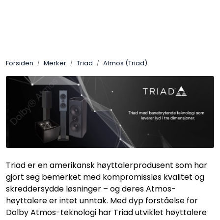
Skip to main content
Control4
Forsiden
Merker
Triad
Atmos (Triad)
SONOS
Smarthus
KNX
Stereo
Triad er en amerikansk høyttalerprodusent som har
Høyttalere
gjort seg bemerket med kompromissløs kvalitet og
skreddersydde løsninger – og deres Atmos-
høyttalere er intet unntak. Med dyp forståelse for
Kabler
Dolby Atmos-teknologi har Triad utviklet høyttalere