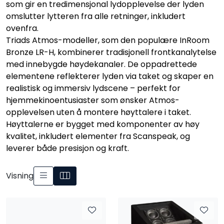
som gir en tredimensjonal lydopplevelse der lyden
Nettverk
omslutter lytteren fra alle retninger, inkludert
ovenfra.
Tilbehør
Triads Atmos-modeller, som den populære InRoom
Bronze LR-H, kombinerer tradisjonell frontkanalytelse
med innebygde høydekanaler. De oppadrettede
Merker
elementene reflekterer lyden via taket og skaper en
realistisk og immersiv lydscene – perfekt for
hjemmekinoentusiaster som ønsker Atmos-
opplevelsen uten å montere høyttalere i taket.
Høyttalerne er bygget med komponenter av høy
kvalitet, inkludert elementer fra Scanspeak, og
leverer både presisjon og kraft.
Visning