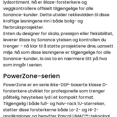
lydsortiment. Nå er Blaze-forsterkere og
Nettverk
veggkontrollere offisielt tilgjengelige for alle
Sonance-kunder. Dette utvider rekkevidden til disse
Tilbehør
kraftige løsningene inn i både bolig- og
flerbruksprosjekter.
Enten du designer for skala, presisjon eller fleksibilitet,
Merker
leverer Blaze by Sonance ytelsen og kontrollen du
trenger – nå klar til å støtte prosjektene dine, uansett
miljø. Nå som disse løsningene er tilgjengelige for alle
Sonance-kunder, la oss ta en nærmere titt på hva
som inngår i serien.
PowerZone-serien
PowerZone er en serie ikke-DSP-baserte klasse D-
forsterkere utviklet for profesjonelle som trenger
pålitelig, høyytelses lyd i et kompakt format.
Tilgjengelig i både full- og halv-rack 1U-størrelser,
støtter disse forsterkerne både Lo-Z- og Hi-Z-
applikasjoner og benytter Pascal UMAC™-teknologi