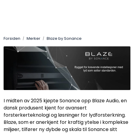
Skip to main content
Control4
Forsiden
Merker
Blaze by Sonance
SONOS
Smarthus
KNX
Stereo
I midten av 2025 kjøpte Sonance opp Blaze Audio, en
Høyttalere
dansk produsent kjent for avansert
forsterkerteknologi og løsninger for lydforsterkning.
Blaze, som er anerkjent for kraftig ytelse i komplekse
Kabler
miljøer, tilfører ny dybde og skala til Sonance sitt