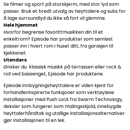
Se filmer og sport på storskjerm, med stor lyd som
Nettverk
passer. Bruk et bredt utvalg av høyttalere og subs for
å lage surroundlyd du ikke så fort vil glemme.
Tilbehør
Hele hjemmet
Hvorfor begrense favorittmusikken din til et
Merker
enkeltrom? Episode har produkter som sømløst
passer inn i hvert rom i huset ditt, fra garasjen til
kjøkkenet.
Utendørs
Ønsker du klassisk musikk på terrassen eller rock &
roll ved bassenget, Episode har produktene.
Episode innbygningshøyttalere er viden kjent for
forhandlerinspirerte funksjoner som verktøyløse
installasjoner med Push Lock fra Swarm Technology,
deksler som fungerer som malingsskjold, innebygde
høyttalerhåndtak og utallige installasjonsalternativer
gjør installasjonen til en lek.