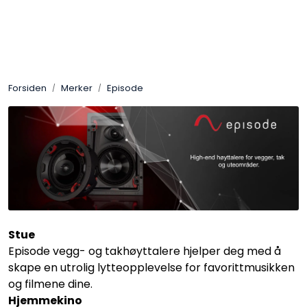
Skip to main content
Control4
Forsiden
Merker
Episode
SONOS
Smarthus
KNX
Stereo
Stue
Høyttalere
Episode vegg- og takhøyttalere hjelper deg med å
skape en utrolig lytteopplevelse for favorittmusikken
Kabler
og filmene dine.
Hjemmekino