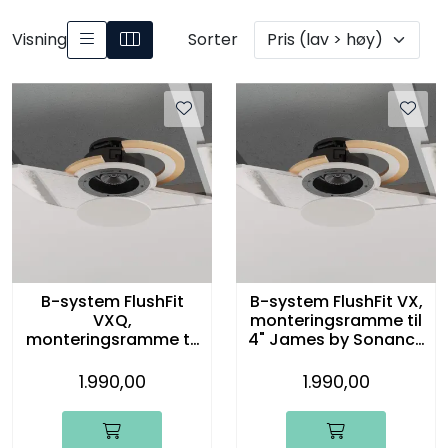
Visning
Sorter
B-system FlushFit
B-system FlushFit VX,
VXQ,
monteringsramme til
monteringsramme til
4" James by Sonance
4" James by Sonance
innbyggingshøyttaler
innbyggingshøyttaler
, KIT
1.990,00
1.990,00
, KIT