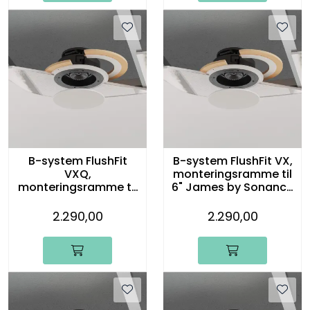
B-system FlushFit
B-system FlushFit VX,
VXQ,
monteringsramme til
monteringsramme til
6" James by Sonance
6" James by Sonance
innbyggingshøyttaler
innbyggingshøyttaler
, KIT
2.290,00
2.290,00
, KIT