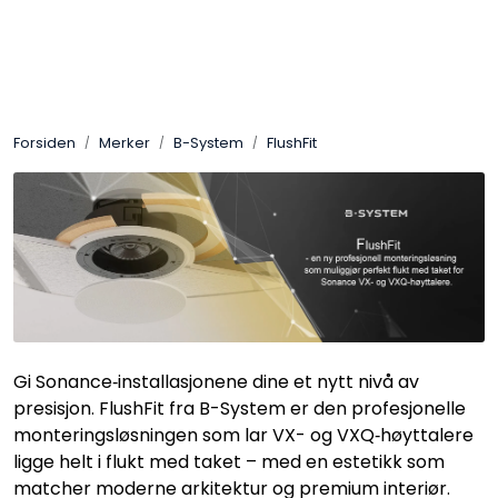
Skip to main content
Control4
Forsiden
Merker
B-System
FlushFit
SONOS
Smarthus
KNX
Stereo
Gi Sonance‑installasjonene dine et nytt nivå av
Høyttalere
presisjon. FlushFit fra B-System er den profesjonelle
monteringsløsningen som lar VX- og VXQ‑høyttalere
Kabler
ligge helt i flukt med taket – med en estetikk som
matcher moderne arkitektur og premium interiør.