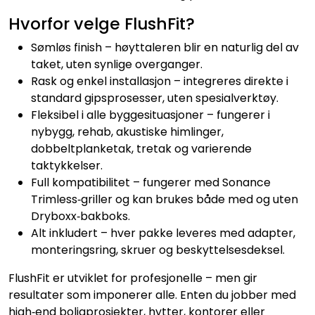
Nettverk
Hvorfor velge FlushFit?
Sømløs finish – høyttaleren blir en naturlig del av
Tilbehør
taket, uten synlige overganger.
Rask og enkel installasjon – integreres direkte i
Merker
standard gipsprosesser, uten spesialverktøy.
Fleksibel i alle byggesituasjoner – fungerer i
nybygg, rehab, akustiske himlinger,
dobbeltplanketak, tretak og varierende
taktykkelser.
Full kompatibilitet – fungerer med Sonance
Trimless‑griller og kan brukes både med og uten
Dryboxx‑bakboks.
Alt inkludert – hver pakke leveres med adapter,
monteringsring, skruer og beskyttelsesdeksel.
FlushFit er utviklet for profesjonelle – men gir
resultater som imponerer alle. Enten du jobber med
high‑end boligprosjekter, hytter, kontorer eller