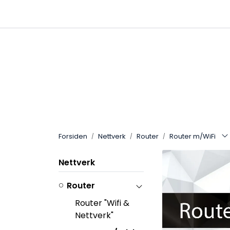
Skip to main content
|
|
Ring oss på 67 48 01 00
Nyheter
Fri frakt 
Forsiden
Nettverk
Router
Router m/WiFi
Nettverk
Router
Router "Wifi &
Nettverk"