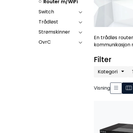
Router m/WiFi
Switch
Trådløst
Strømskinner
En trådløs route
OvrC
kommunikasjon m
Filter
Kategori
Visning