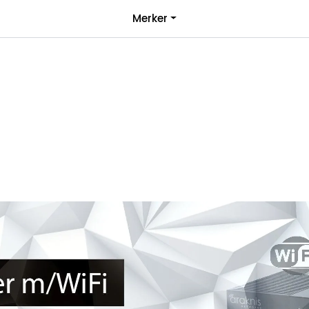
|
Merker
over 1000kr*
Bli forhandler