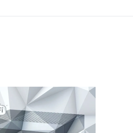
0
Infosenter
Favoritter
Logg inn