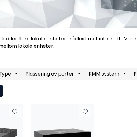
r kobler flere lokale enheter trådløst mot internett . Vid
ellom lokale enheter.
Type
Plassering av porter
RMM system
P