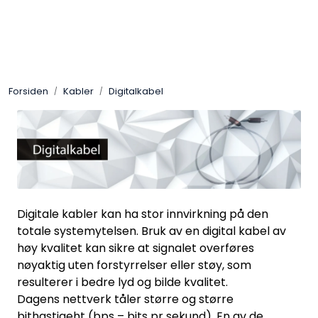
Skip to main content
Control4
Forsiden
Kabler
Digitalkabel
SONOS
Smarthus
KNX
Digitale kabler kan ha stor innvirkning på den
Stereo
totale systemytelsen. Bruk av en digital kabel av
høy kvalitet kan sikre at signalet overføres
Høyttalere
nøyaktig uten forstyrrelser eller støy, som
resulterer i bedre lyd og bilde kvalitet.
Kabler
Dagens nettverk tåler større og større
bithastigeht (bps – bits pr sekund). En av de