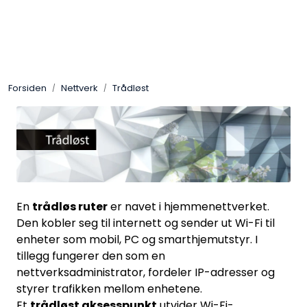
Skip to main content
Control4
Forsiden
Nettverk
Trådløst
SONOS
Smarthus
KNX
En
trådløs ruter
er navet i hjemmenettverket.
Stereo
Den kobler seg til internett og sender ut Wi-Fi til
enheter som mobil, PC og smarthjemutstyr. I
Høyttalere
tillegg fungerer den som en
nettverksadministrator, fordeler IP-adresser og
Kabler
styrer trafikken mellom enhetene.
Et
trådløst aksesspunkt
utvider Wi-Fi-