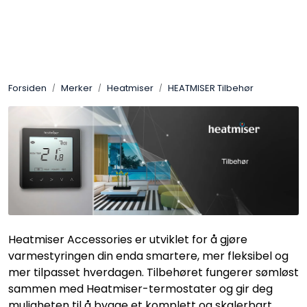
Skip to main content
Control4
Forsiden
Merker
Heatmiser
HEATMISER Tilbehør
SONOS
Smarthus
KNX
Stereo
Heatmiser Accessories er utviklet for å gjøre
Høyttalere
varmestyringen din enda smartere, mer fleksibel og
mer tilpasset hverdagen. Tilbehøret fungerer sømløst
Kabler
sammen med Heatmiser-termostater og gir deg
muligheten til å bygge et komplett og skalerbart