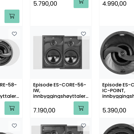
5.790,00
4.990,00
ORE-58-
Episode ES-CORE-56-
Episode ES-
IW,
IC-POINT,
yttalere
innbyggingshøyttalere
innbyggingsh
, par
stk.
7.190,00
5.390,00