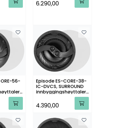
6.290,00
CORE-56-
Episode ES-CORE-38-
IC-DVCS, SURROUND
øyttaler,
innbyggingshøyttaler,
stk.
4.390,00