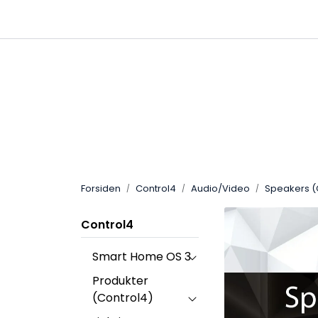
Skip to main content
|
|
Ring oss på 67 48 01 00
Nyheter
Fri frakt 
Forsiden
Control4
Audio/Video
Speakers (
Control4
Smart Home OS 3
Produkter
(Control4)