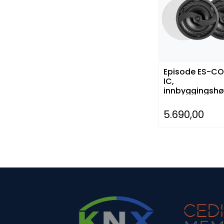
Episode ES-C
IC,
innbyggingshø
, par
5.690,00