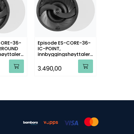
CORE-36-
Episode ES-CORE-36-
URROUND
IC-POINT,
øyttaler,
innbyggingshøyttaler,
stk.
3.490,00