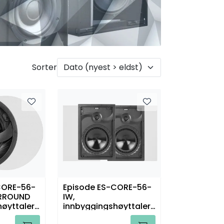
Sorter
CORE-56-
Episode ES-CORE-56-
URROUND
IW,
øyttaler,
innbyggingshøyttalere
, par