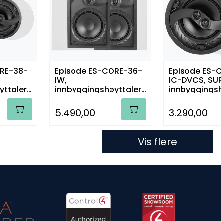
ORE-38-
Episode ES-CORE-36-
Episode ES-
IW,
IC-DVCS, S
yttalere
innbyggingshøyttalere
innbyggingsh
, par
stk.
5.490,00
3.290,00
Vis flere