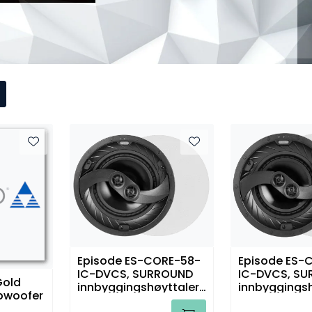
Episode ES-CORE-58-
Episode ES-
IC-DVCS, SURROUND
IC-DVCS, S
Gold
innbyggingshøyttaler,
innbyggingsh
ubwoofer
stk
stk.