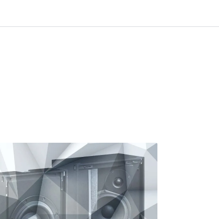
0
Infosenter
Favoritter
Logg inn