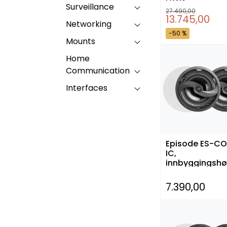
Surveillance
27.490,00
13.745,00
Networking
-50 %
Mounts
Home
Communication
Interfaces
Episode ES-C
IC,
innbyggingshø
, par
7.390,00