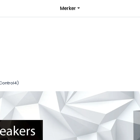
|
Merker
over 1000kr*
Bli forhandler
Control4)