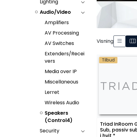
Lighting
Audio/Video
Amplifiers
AV Processing
Visning
AV Switches
Extenders/Recei
Tilbud
vers
Media over IP
Miscellaneous
Lerret
Wireless Audio
Speakers
(Control4)
Triad InRoom 
Sub, passiv s
Security
i hvit *