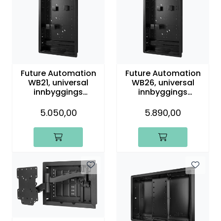
Nettverk
Tilbehør
Merker
Future Automation
Future Automation
WB21, universal
WB26, universal
innbyggings
innbyggings
veggboks til PS
veggboks til PS
veggfeste
veggfeste
5.050,00
5.890,00