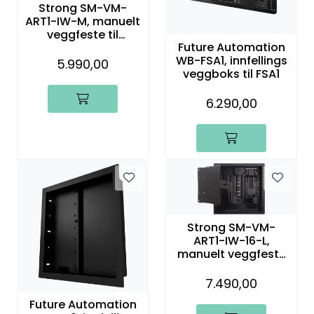
Strong SM-VM-
ART1-IW-M, manuelt
veggfeste til
Future Automation
24"-55" TV
WB-FSA1, innfellings
5.990,00
veggboks til FSA1
6.290,00
Strong SM-VM-
ART1-IW-16-L,
manuelt veggfeste
til 40"- 80" TV
7.490,00
Future Automation