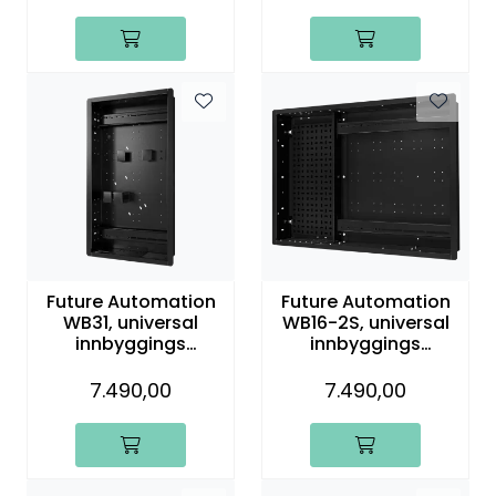
Future Automation
Future Automation
WB31, universal
WB16-2S, universal
innbyggings
innbyggings
veggboks til PS
veggboks til PS
veggfeste
veggfeste
7.490,00
7.490,00