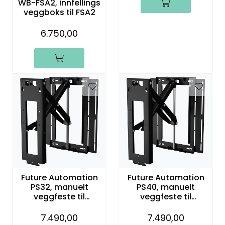
WB-FSA2, innfellings
veggboks til FSA2
6.750,00
Future Automation
Future Automation
PS32, manuelt
PS40, manuelt
veggfeste til
veggfeste til
32"-43" TV
40"-75" TV
7.490,00
7.490,00