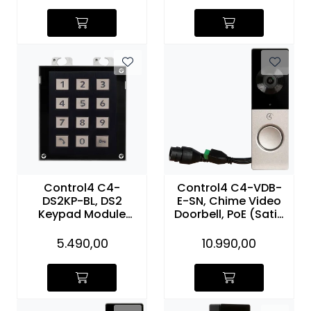
Control4 C4-
Control4 C4-VDB-
DS2KP-BL, DS2
E-SN, Chime Video
Keypad Module
Doorbell, PoE (Satin
(Black)
Nickel)
5.490,00
10.990,00