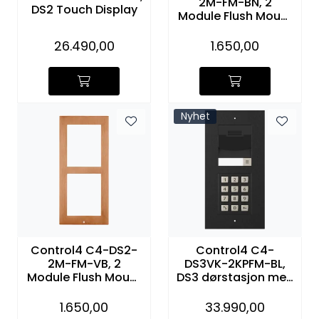
2M-FM-BN, 2
DS2 Touch Display
Module Flush Mount
Frame (Brushed
Nickel)
26.490,00
1.650,00
Nyhet
Control4 C4-DS2-
Control4 C4-
2M-FM-VB, 2
DS3VK-2KPFM-BL,
Module Flush Mount
DS3 dørstasjon med
Frame (Venetian
tastatur i sort
Bronze)
1.650,00
33.990,00