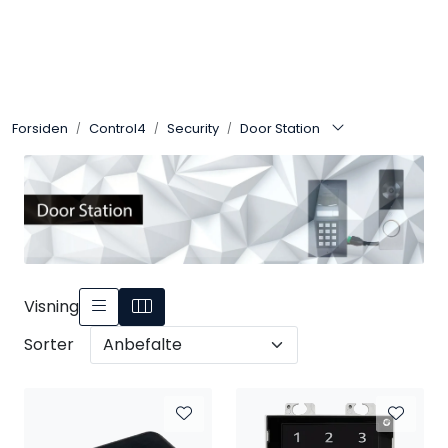
Skip to main content
Control4
Forsiden
Control4
Security
Door Station
SONOS
Smarthus
KNX
Stereo
Visning
Sorter
Høyttalere
Kabler