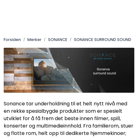
Skip to main content
Control4
Forsiden
Merker
SONANCE
SONANCE SURROUND SOUND
SONOS
Smarthus
KNX
Stereo
Sonance tar underholdning til et helt nytt nivå med
Høyttalere
en rekke spesialbygde produkter som er spesielt
utviklet for å få frem det beste innen filmer, spill,
konserter og multimedieinnhold. Fra familierom, stuer
Kabler
og flotte rom, helt opp til dedikerte hjemmekinoer;