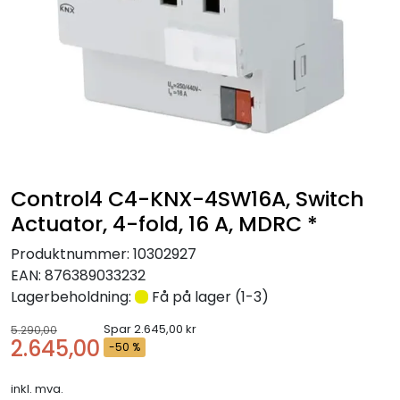
Nettverk
Tilbehør
Merker
Control4 C4-KNX-4SW16A, Switch
Actuator, 4-fold, 16 A, MDRC *
Produktnummer:
10302927
EAN:
876389033232
Lagerbeholdning:
Få på lager (1-3)
Spar 2.645,00 kr
5.290,00
2.645,00
-50 %
inkl. mva.