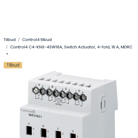
Skip to main content
Control4
Tilbud
Control4 tilbud
SONOS
Control4 C4-KNX-4SW16A, Switch Actuator, 4-fold, 16 A, MDRC
*
Smarthus
Tilbud
KNX
Stereo
Høyttalere
Kabler