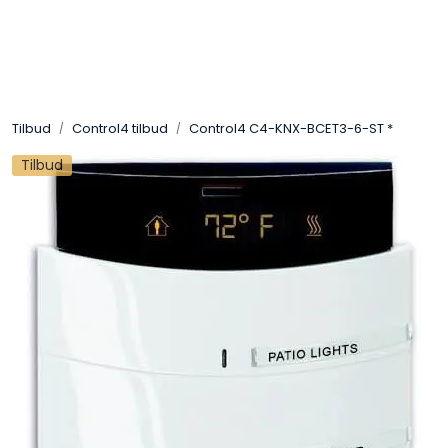
Skip to main content
Control4
Tilbud
Control4 tilbud
Control4 C4-KNX-BCET3-6-ST *
SONOS
Tilbud
Smarthus
KNX
Stereo
Høyttalere
Kabler