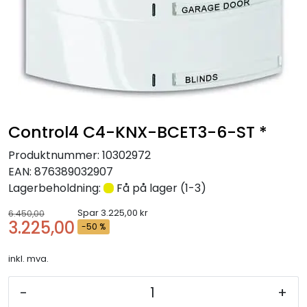
Nettverk
Tilbehør
Merker
Control4 C4-KNX-BCET3-6-ST *
Produktnummer:
10302972
EAN:
876389032907
Lagerbeholdning:
Få på lager (1-3)
Spar 3.225,00 kr
6.450,00
3.225,00
-50 %
inkl. mva.
-
+