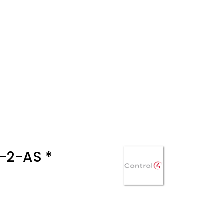
0
Infosenter
Favoritter
Logg inn
-2-AS *