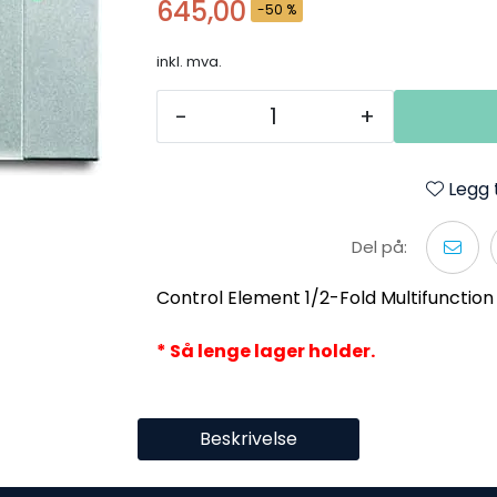
645,00
-50 %
inkl. mva.
-
+
Legg t
Del på:
Control Element 1/2-Fold Multifunction
* Så lenge lager holder.
Beskrivelse