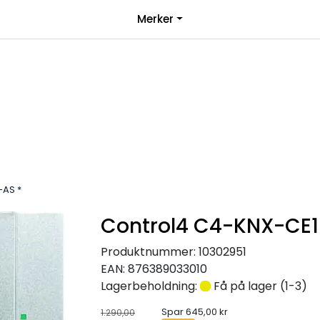
|
Merker
over 1000kr*
Bli forhandler
-AS *
Control4 C4-KNX-CE1
Produktnummer:
10302951
EAN:
876389033010
Lagerbeholdning:
Få på lager (1-3)
Spar 645,00 kr
1.290,00