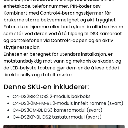
enhetskode, telefonnummer, PIN‑koder osv.
Kombinert med Control4‑berøringsskjermer får
brukerne større bekvemmelighet og økt trygghet.
Enten du er hjemme eller borte, kan du alltid se hvem
som står ved døren ved å få tilgang til DS3‑kameraet
og porttelefonen via Control4‑appen og en aktiv
skytjenesteplan.
Enheten er beregnet for utendørs installasjon, er
motstandsdyktig mot vann og mekaniske skader, og
de LED‑belyste tastene gjør dem enkle å lese både i
direkte sollys og i totalt mørke.
Denne SKU‑en inkluderer:
C4‑DS2BB‑2 DS2 2‑moduls bakboks
C4‑DS2‑2M‑FM‑BL 2‑moduls innfelt ramme (svart)
C4‑DS3CM‑BL DS3 kameramodul (svart)
C4‑DS2KP‑BL DS2 tastaturmodul (svart)