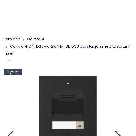
Skip to main content
Control4
Forsiden
Control4
SONOS
Control4 C4-DS3VK-2KPFM-BL, DS3 dørstasjon med tastatur i
sort
Smarthus
Nyhet
KNX
Stereo
Høyttalere
Kabler