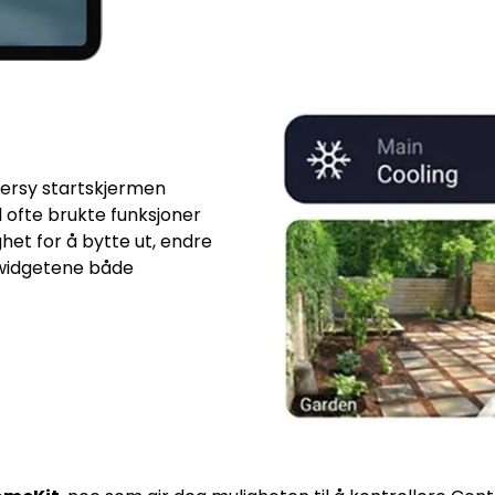
ersy startskjermen
il ofte brukte funksjoner
et for å bytte ut, endre
 widgetene både