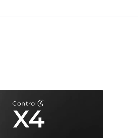
0
Infosenter
Favoritter
Logg inn