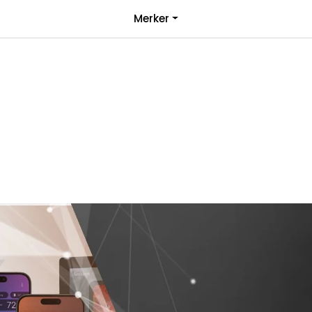
|
Merker
over 1000kr*
Bli forhandler