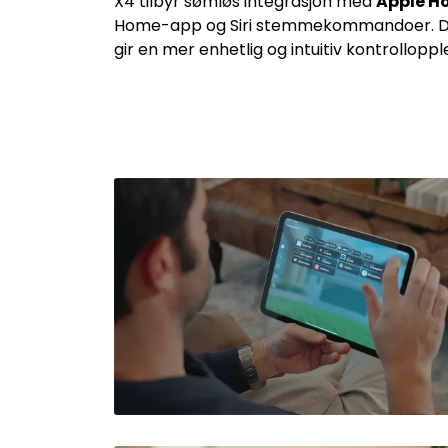
X4 tilbyr sømløs integrasjon med
Apple H
Home-app og Siri stemmekommandoer. Dette
gir en mer enhetlig og intuitiv kontrolloppl