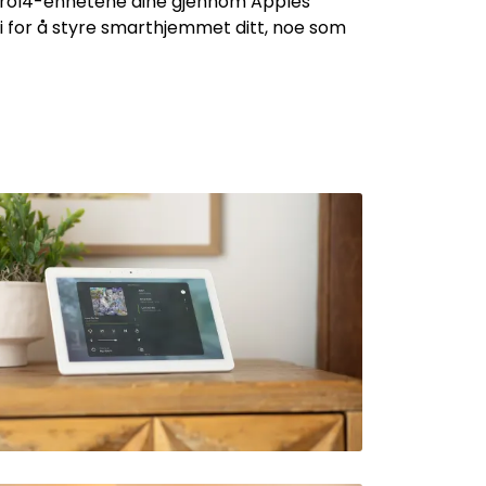
ontrol4-enhetene dine gjennom Apples
 for å styre smarthjemmet ditt, noe som