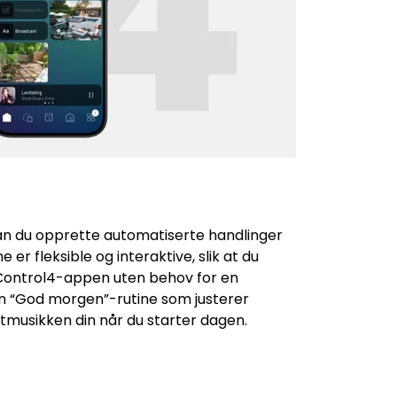
an du opprette automatiserte handlinger
ne er fleksible og interaktive, slik at du
a Control4-appen uten behov for en
en “God morgen”-rutine som justerer
ttmusikken din når du starter dagen.