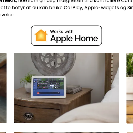
omeKit
, noe som gir deg muligheten til å kontrollere C
 betyr at du kan bruke CarPlay, Apple-widgets og Siri
evelse.