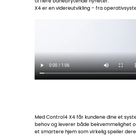
til flere banebrytende nyheter.
X4 er en videreutvikling – fra operativsystem
Med Control4 X4 får kundene dine et syst
behov og leverer både bekvemmelighet og
et smartere hjem som virkelig speiler deres