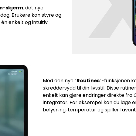
m-skjerm
: det nye
rdag. Brukere kan styre og
én enkelt og intuitiv
Med den nye “
Routines
”-funksjonen k
skreddersydd til din livsstil. Disse rutine
enkelt kan gjøre endringer direkte fr
integratør. For eksempel kan du lage 
belysning, temperatur og spiller favori