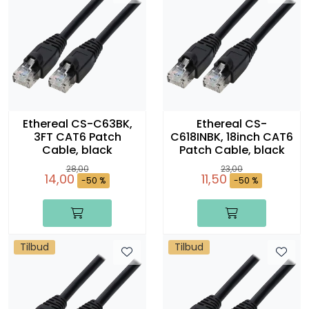
Ethereal CS-C63BK,
Ethereal CS-
3FT CAT6 Patch
C618INBK, 18inch CAT6
Cable, black
Patch Cable, black
28,00
23,00
14,00
11,50
-50 %
-50 %
Tilbud
Tilbud