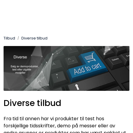
Skip to main content
Control4
Tilbud
Diverse tilbud
SONOS
Smarthus
KNX
Stereo
Diverse tilbud
Høyttalere
Fra tid til annen har vi produkter til test hos
Kabler
forskjellige tidsskrifter, demo på messer eller av
andre grunner er produkter som har vært pakket ut.