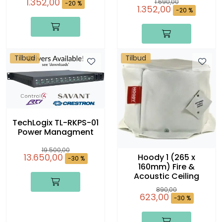
1.352,00
1.690,00
-20 %
1.352,00
-20 %
Tilbud
Tilbud
TechLogix TL-RKPS-01
Power Managment
19.500,00
13.650,00
Hoody 1 (265 x
-30 %
160mm) Fire &
Acoustic Ceiling
890,00
623,00
-30 %