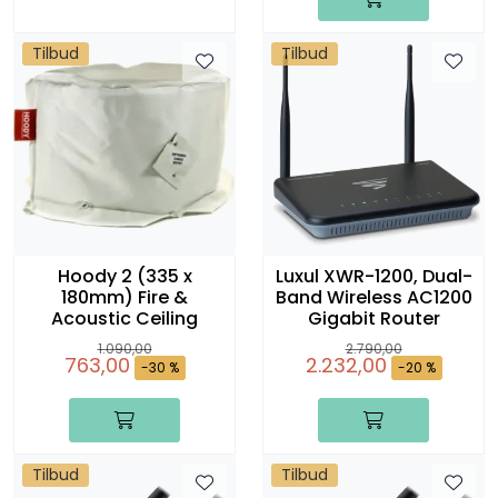
Tilbud
Tilbud
Hoody 2 (335 x
Luxul XWR-1200, Dual-
180mm) Fire &
Band Wireless AC1200
Acoustic Ceiling
Gigabit Router
1.090,00
2.790,00
763,00
2.232,00
-30 %
-20 %
Tilbud
Tilbud