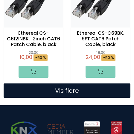
Ethereal CS-
Ethereal CS-C69BK,
C612INBK, 12inch CAT6
9FT CAT6 Patch
Patch Cable, black
Cable, black
20,00
48,00
10,00
24,00
-50 %
-50 %
Vis flere