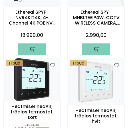
Ethereal SPYP-
Ethereal SPY-
NVR4KIT4K, 4-
MNBLTWIP4W, CCTV
Channel 4K POE NVR
WIRELESS CAMERA,
Kit
hvit
13.990,00
2.990,00
Tilbud
Tilbud
Heatmiser neoAir,
Heatmiser neoAir,
trådløs termostat,
trådløs termostat,
sort
hvit
1.690,00