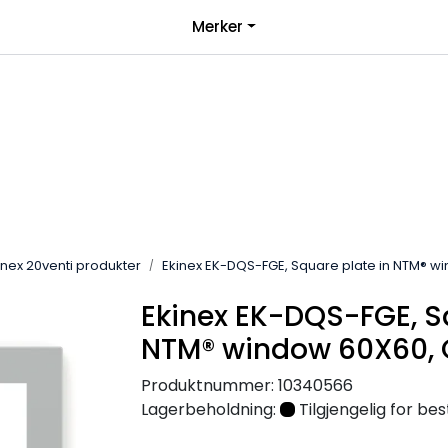
|
Merker
over 1000kr*
Bli forhandler
inex 20venti produkter
Ekinex EK-DQS-FGE, Square plate in NTM® w
Ekinex EK-DQS-FGE, S
NTM® window 60X60, 
Produktnummer:
10340566
Lagerbeholdning:
Tilgjengelig for best