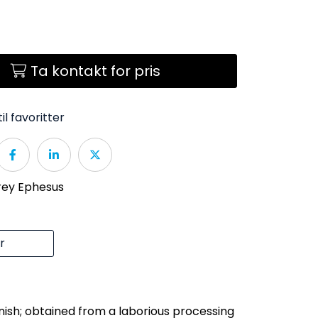
Ta kontakt for pris
il favoritter
rey Ephesus
r
inish; obtained from a laborious processing