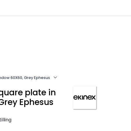
0
Infosenter
Favoritter
Logg inn
indow 60X60, Grey Ephesus
quare plate in
Grey Ephesus
illing