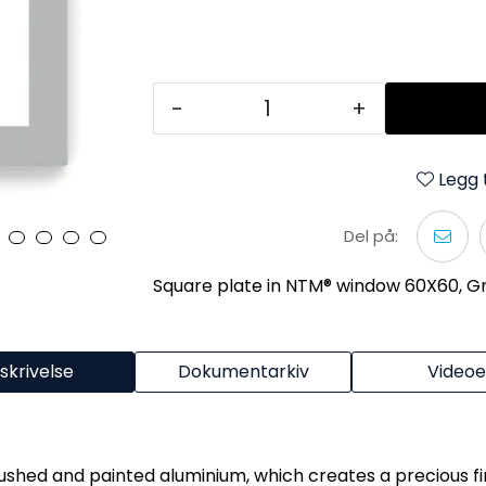
-
+
Legg t
Del på:
Square plate in NTM® window 60X60, G
skrivelse
Dokumentarkiv
Videoe
 brushed and painted aluminium, which creates a precious f