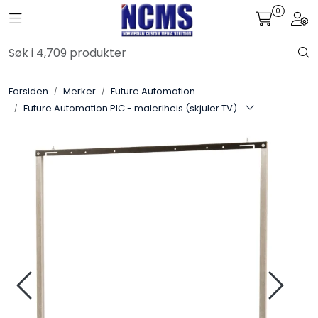
Skip to main content
0
Toggle navigation
Togg
Control4
Forsiden
Merker
Future Automation
SONOS
Future Automation PIC - maleriheis (skjuler TV)
Smarthus
KNX
Stereo
Høyttalere
Kabler