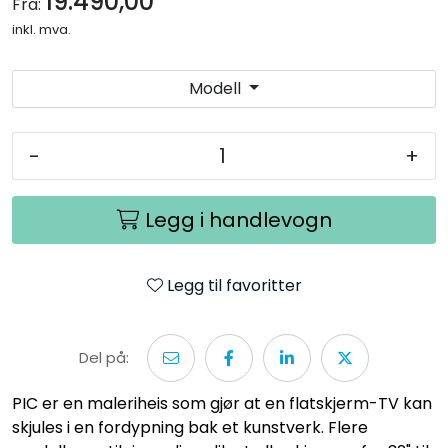
19.490,00
Fra:
inkl. mva.
Modell
-
+
Legg i handlevogn
Legg til favoritter
Del på:
PIC er en maleriheis som gjør at en flatskjerm-TV kan
skjules i en fordypning bak et kunstverk. Flere