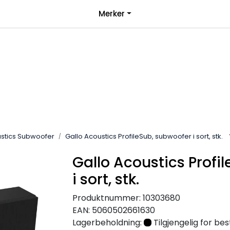
|
Merker
over 1000kr*
Bli forhandler
ustics Subwoofer
Gallo Acoustics ProfileSub, subwoofer i sort, stk.
Gallo Acoustics Profi
i sort, stk.
Produktnummer:
10303680
EAN:
5060502661630
Lagerbeholdning:
Tilgjengelig for best