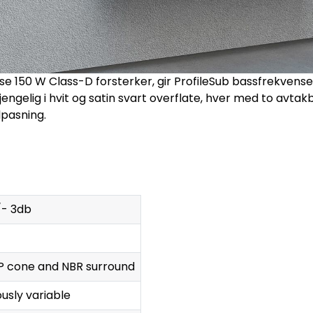
e 150 W Class-D forsterker, gir ProfileSub bassfrekvenser
ilgjengelig i hvit og satin svart overflate, hver med to avta
lpasning.
/- 3db
PP cone and NBR surround
ously variable