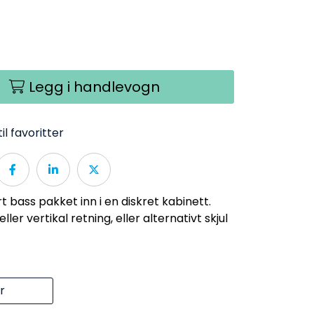
Legg i handlevogn
il favoritter
rt bass pakket inn i en diskret kabinett.
ler vertikal retning, eller alternativt skjul
r