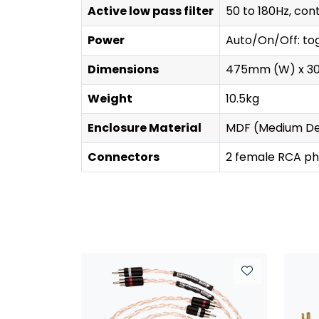
Active low pass filter
50 to 180Hz, con
Power
Auto/On/Off: to
Dimensions
475mm (W) x 3
Weight
10.5kg
Enclosure Material
MDF (Medium De
Connectors
2 female RCA ph