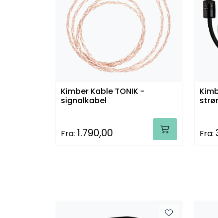
Kimber Kable TONIK -
Kimb
signalkabel
strø
1.790,00
Fra:
Fra: