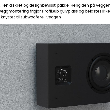
s i en diskret og designbevisst pakke. Heng den på veggen i 
veggmontering frigjør ProfilSub gulvplass og belastes ikk
knyttet til subwoofere i veggen.