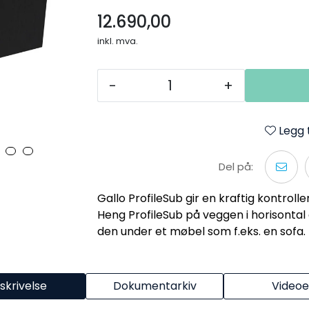
12.690,00
inkl. mva.
-
+
Legg t
Del på:
Gallo ProfileSub gir en kraftig kontrolle
Heng ProfileSub på veggen i horisontal el
den under et møbel som f.eks. en sofa.
skrivelse
Dokumentarkiv
Videoe