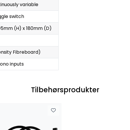
tinuously variable
ggle switch
05mm (H) x 180mm (D)
nsity Fibreboard)
ono inputs
Tilbehørsprodukter