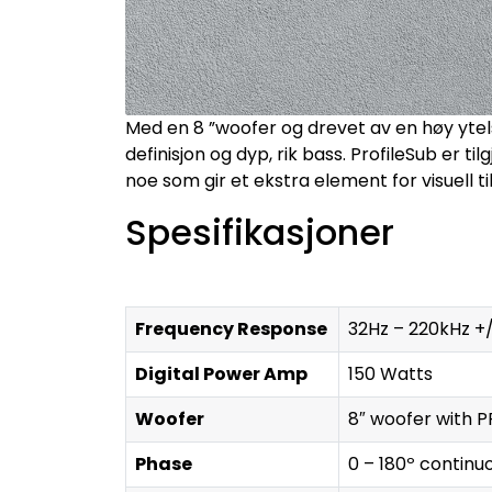
Med en 8 ”woofer og drevet av en høy ytels
definisjon og dyp, rik bass. ProfileSub er t
noe som gir et ekstra element for visuell ti
Spesifikasjoner
Frequency Response
32Hz – 220kHz +
Digital Power Amp
150 Watts
Woofer
8″ woofer with 
Phase
0 – 180º continu