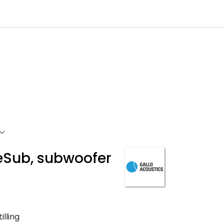
0
Infosenter
Favoritter
Logg inn
leSub, subwoofer
illing