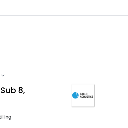
0
Infosenter
Favoritter
Logg inn
Sub 8,
illing