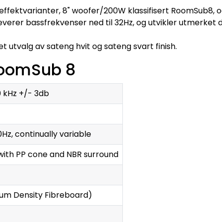
g effektvarianter, 8" woofer/200W klassifisert RoomSub8, o
er bassfrekvenser ned til 32Hz, og utvikler utmerket defi
t utvalg av sateng hvit og sateng svart finish.
 RoomSub 8
0 kHz +/- 3db
Hz, continually variable
with PP cone and NBR surround
um Density Fibreboard)