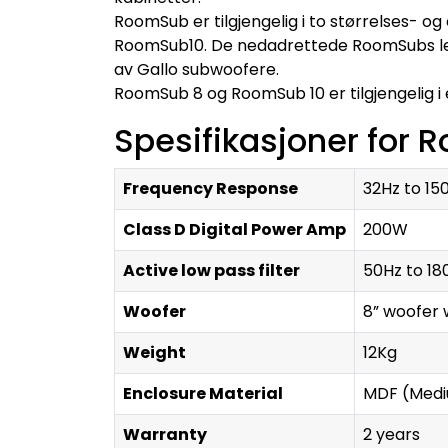
RoomSub er tilgjengelig i to størrelses- o
RoomSub10. De nedadrettede RoomSubs lever
av Gallo subwoofere.
RoomSub 8 og RoomSub 10 er tilgjengelig i e
Spesifikasjoner for
Frequency Response
32Hz to 15
Class D Digital Power Amp
200W
Active low pass filter
50Hz to 180
Woofer
8” woofer 
Weight
12Kg
Enclosure Material
MDF (Medi
Warranty
2 years