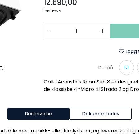
12.690,00
inkl. mva.
-
+
Legg t
Del på:
Gallo Acoustics RoomSub 8 er designet f
de klassiske 4 ”Micro til Strada 2 og Dr
Beskrivelse
Dokumentarkiv
rtable med musikk- eller filmlydspor, og leverer kraftig