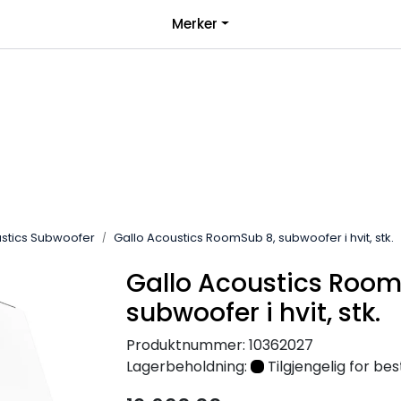
|
Merker
over 1000kr*
Bli forhandler
ustics Subwoofer
Gallo Acoustics RoomSub 8, subwoofer i hvit, stk.
Gallo Acoustics Room
subwoofer i hvit, stk.
Produktnummer:
10362027
Lagerbeholdning:
Tilgjengelig for best