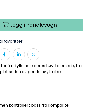
Legg i handlevogn
il favoritter
or å utfylle hele deres høyttalerserie, fra
oplet serien av pendelhøyttalere.
, men kontrollert bass fra kompakte