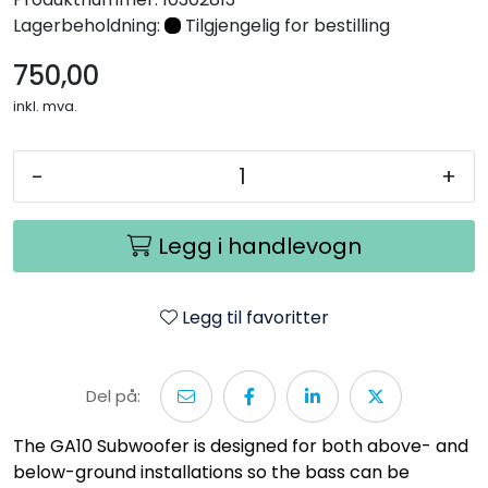
Nettverk
Lagerbeholdning:
Tilgjengelig for bestilling
750,00
Tilbehør
inkl. mva.
Merker
-
+
Legg i handlevogn
Legg til favoritter
Del på:
The GA10 Subwoofer is designed for both above- and
below-ground installations so the bass can be