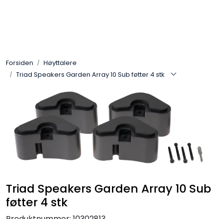
Skip to main content
Control4
Forsiden
Høyttalere
SONOS
Triad Speakers Garden Array 10 Sub føtter 4 stk
Smarthus
KNX
Stereo
Høyttalere
Triad Speakers Garden Array 10 Sub
føtter 4 stk
Kabler
Produktnummer:
10302813