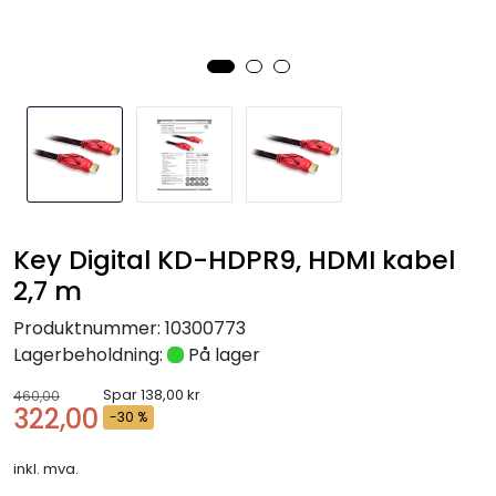
Nettverk
Tilbehør
Merker
Key Digital KD-HDPR9, HDMI kabel
2,7 m
Produktnummer:
10300773
Lagerbeholdning:
På lager
Spar 138,00 kr
460,00
322,00
-30 %
inkl. mva.