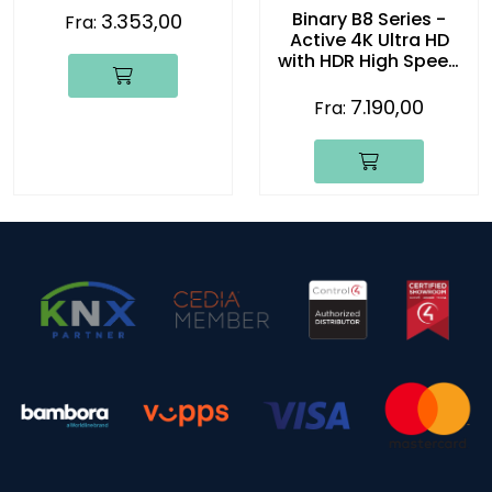
Binary B8 Series -
3.353,00
Fra:
Active 4K Ultra HD
with HDR High Speed
Fiber Optic HDMI
Cables
7.190,00
Fra: