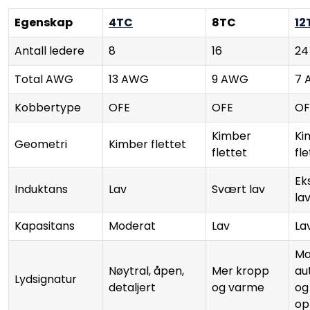
Egenskap
4TC
8TC
12
Antall ledere
8
16
24
Total AWG
13 AWG
9 AWG
7 
Kobbertype
OFE
OFE
OF
Kimber
Ki
Geometri
Kimber flettet
flettet
fle
Ek
Induktans
Lav
Svært lav
la
Kapasitans
Moderat
Lav
La
Ma
Nøytral, åpen,
Mer kropp
au
Lydsignatur
detaljert
og varme
og
op