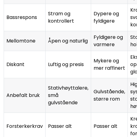
Kr
Stram og
Dypere og
Bassrespons
sv
kontrollert
fyldigere
ko
Fyldigere og
Sto
Mellomtone
Åpen og naturlig
varmere
ho
Ek
Mykere og
Diskant
Luftig og presis
op
mer raffinert
gl
Hi
Stativhøyttalere,
Gulvstående,
sy
Anbefalt bruk
små
større rom
st
gulvstående
hø
Kr
Forsterkerkrav
Passer alt
Passer alt
kr
fo