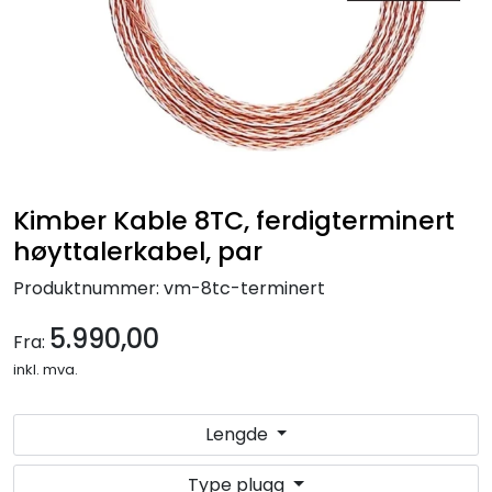
Nettverk
Tilbehør
Merker
Kimber Kable 8TC, ferdigterminert
høyttalerkabel, par
Produktnummer:
vm-8tc-terminert
5.990,00
Fra:
inkl. mva.
Lengde
Type plugg