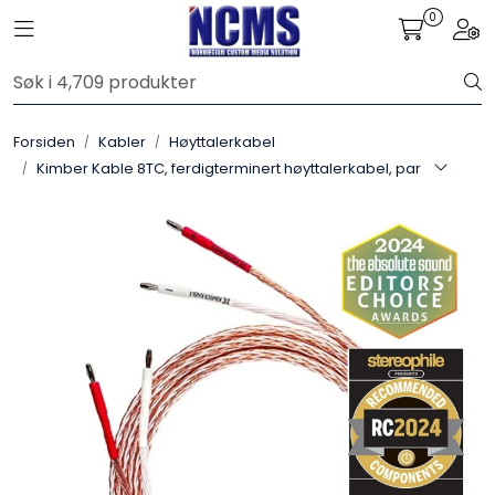
Skip to main content
0
Toggle navigation
Togg
Control4
Forsiden
Kabler
Høyttalerkabel
SONOS
Kimber Kable 8TC, ferdigterminert høyttalerkabel, par
Smarthus
KNX
Stereo
Høyttalere
Kabler