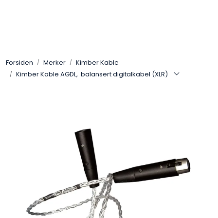
Skip to main content
Control4
Forsiden
Merker
Kimber Kable
SONOS
Kimber Kable AGDL, balansert digitalkabel (XLR)
Smarthus
KNX
Stereo
Høyttalere
Kabler