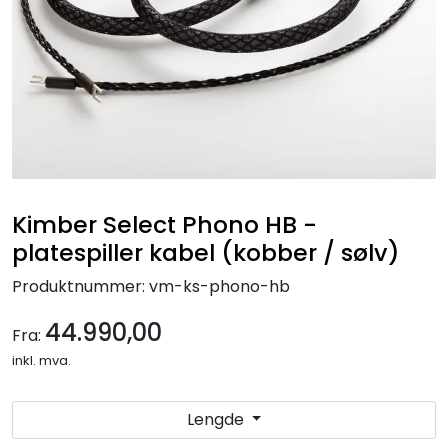
Nettverk
Tilbehør
Merker
Kimber Select Phono HB -
platespiller kabel (kobber / sølv)
Produktnummer:
vm-ks-phono-hb
44.990,00
Fra:
inkl. mva.
Lengde