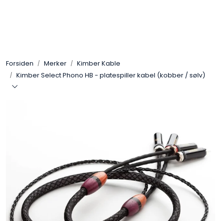
Skip to main content
Control4
Forsiden
Merker
Kimber Kable
SONOS
Kimber Select Phono HB - platespiller kabel (kobber / sølv)
Smarthus
KNX
Stereo
Høyttalere
Kabler