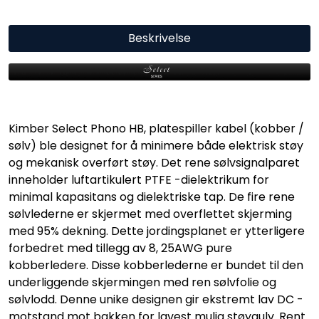
Beskrivelse
Kimber Select Phono HB, platespiller kabel (kobber /
sølv) ble designet for å minimere både elektrisk støy
og mekanisk overført støy. Det rene sølvsignalparet
inneholder luftartikulert PTFE -dielektrikum for
minimal kapasitans og dielektriske tap. De fire rene
sølvlederne er skjermet med overflettet skjerming
med 95% dekning. Dette jordingsplanet er ytterligere
forbedret med tillegg av 8, 25AWG pure
kobberledere. Disse kobberlederne er bundet til den
underliggende skjermingen med ren sølvfolie og
sølvlodd. Denne unike designen gir ekstremt lav DC -
motstand mot bakken for lavest mulig støygulv. Rent