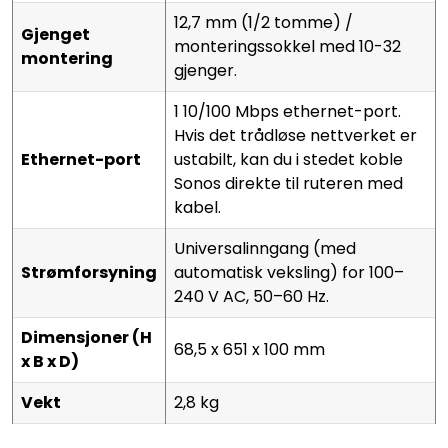
12,7 mm (1/2 tomme) /
Gjenget
monteringssokkel med 10-32
montering
gjenger.
1 10/100 Mbps ethernet-port.
Hvis det trådløse nettverket er
Ethernet-port
ustabilt, kan du i stedet koble
Sonos direkte til ruteren med
kabel.
Universalinngang (med
Strømforsyning
automatisk veksling) for 100–
240 V AC, 50–60 Hz.
Dimensjoner (H
68,5 x 651 x 100 mm
x B x D)
Vekt
2,8 kg