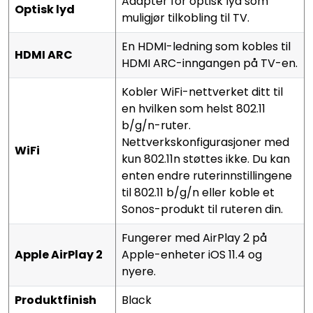
Adapter for optisk lyd som
Optisk lyd
muligjør tilkobling til TV.
En HDMI-ledning som kobles til
HDMI ARC
HDMI ARC-inngangen på TV-en.
Kobler WiFi-nettverket ditt til
en hvilken som helst 802.11
b/g/n-ruter.
Nettverkskonfigurasjoner med
WiFi
kun 802.11n støttes ikke. Du kan
enten endre ruterinnstillingene
til 802.11 b/g/n eller koble et
Sonos-produkt til ruteren din.
Fungerer med AirPlay 2 på
Apple AirPlay 2
Apple-enheter iOS 11.4 og
nyere.
Produktfinish
Black