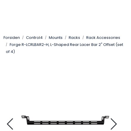
Skip to main content
Control4
Forsiden
Control4
Mounts
Racks
Rack Accessories
SONOS
Forge R-LCRLBAR2-H, L-Shaped Rear Lacer Bar 2" Offset (set
of 4)
Smarthus
KNX
Stereo
Høyttalere
Kabler