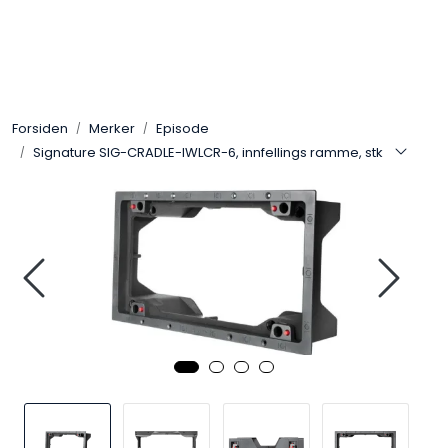
Skip to main content
Control4
Forsiden
Merker
Episode
SONOS
Signature SIG-CRADLE-IWLCR-6, innfellings ramme, stk
Smarthus
KNX
Stereo
Høyttalere
Kabler