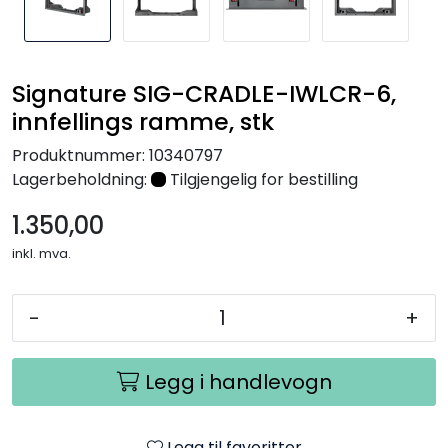
Nettverk
Tilbehør
Signature SIG-CRADLE-IWLCR-6,
innfellings ramme, stk
Merker
Produktnummer:
10340797
Lagerbeholdning:
Tilgjengelig for bestilling
1.350,00
inkl. mva.
-
+
Legg i handlevogn
Legg til favoritter