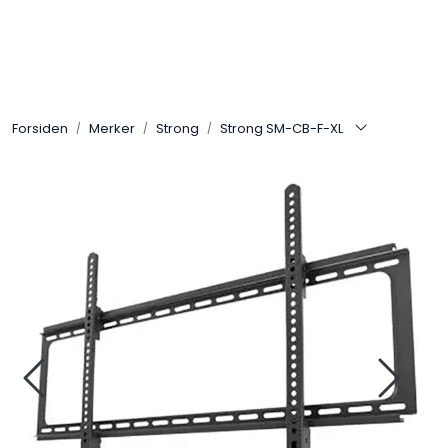
Skip to main content
Control4
Forsiden
Merker
Strong
Strong SM-CB-F-XL
SONOS
Smarthus
KNX
Stereo
Høyttalere
Kabler