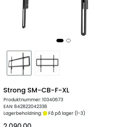
Nettverk
Tilbehør
Merker
Strong SM-CB-F-XL
Produktnummer:
10340673
EAN:
842822042338
Lagerbeholdning:
Få på lager (1-3)
2.090,00