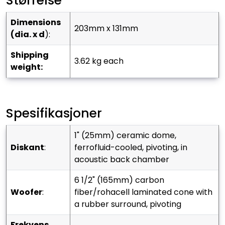
Størrelse
dimensions
203mm x 131mm
(dia. x d
):
shipping
3.62 kg each
weight:
Spesifikasjoner
1" (25mm) ceramic dome,
diskant
:
ferrofluid-cooled, pivoting, in
acoustic back chamber
6 1/2" (165mm) carbon
woofer
:
fiber/rohacell laminated cone with
a rubber surround, pivoting
frekvens