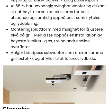
nøyaktig tonalitet og jevn kraftig bassrespons.
AS68RS har uavhengig svingbar woofer og diskant
slik at høyttalerne kan plasseres for best
utseende og samtidig oppnå best sonisk ytelse
og lyddekning.
Monteringsplattform med mulighet for å justere
nivå på grill. Med disse oppnås en installasjon av
høyeste kvalitet i gips, tre og andre solide
overflater.
Valgfri båndpass subwoofer som bruker samme
grill estetikk og utfyller til et fullendt lydbilde.