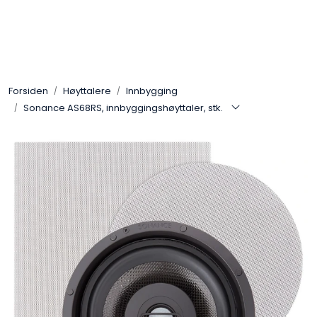
Skip to main content
Control4
Forsiden
Høyttalere
Innbygging
SONOS
Sonance AS68RS, innbyggingshøyttaler, stk.
Smarthus
KNX
Stereo
Høyttalere
Kabler