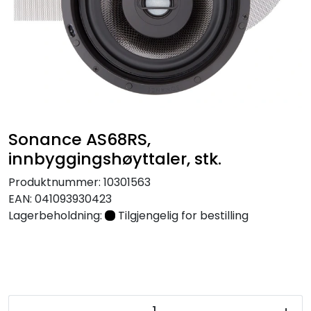
Nettverk
Tilbehør
Merker
Sonance AS68RS,
innbyggingshøyttaler, stk.
Produktnummer:
10301563
EAN:
041093930423
Lagerbeholdning:
Tilgjengelig for bestilling