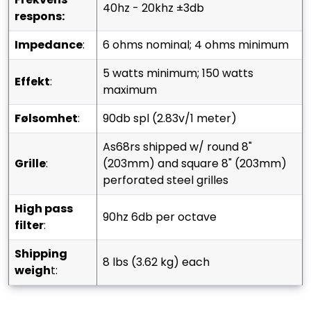
40hz - 20khz ±3db
respons:
impedance
:
6 ohms nominal; 4 ohms minimum
5 watts minimum; 150 watts
effekt
:
maximum
følsomhet
:
90db spl (2.83v/1 meter)
as68rs shipped w/ round 8"
grille
:
(203mm) and square 8" (203mm)
perforated steel grilles
high pass
90hz 6db per octave
filter
:
shipping
8 lbs (3.62 kg) each
weigh
t: