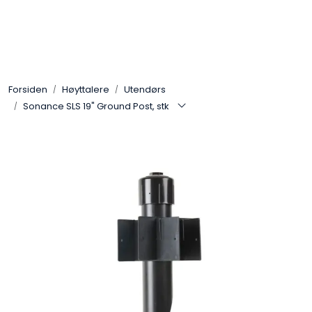
Skip to main content
Control4
Forsiden
Høyttalere
Utendørs
SONOS
Sonance SLS 19" Ground Post, stk
Smarthus
KNX
Stereo
Høyttalere
Kabler