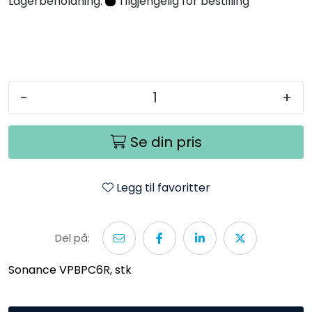
Lagerbeholdning:
Tilgjengelig for bestilling
Nettverk
Tilbehør
Merker
-
+
Se din pris
Legg til favoritter
Del på:
Sonance VPBPC6R, stk