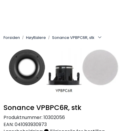
Skip to main content
Control4
Forsiden
Høyttalere
Sonance VPBPC6R, stk
SONOS
Smarthus
KNX
Stereo
Høyttalere
Sonance VPBPC6R, stk
Produktnummer:
10302056
Kabler
EAN:
041093930973