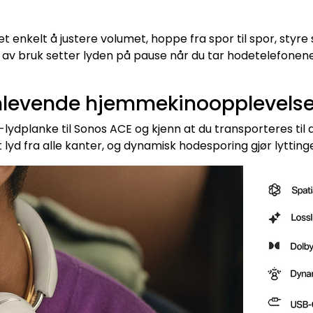
et enkelt å justere volumet, hoppe fra spor til spor, styre 
av bruk setter lyden på pause når du tar hodetelefonen
nnlevende hjemmekinoopplevels
lydplanke til Sonos ACE og kjenn at du transporteres til d
yd fra alle kanter, og dynamisk hodesporing gjør lyttingen