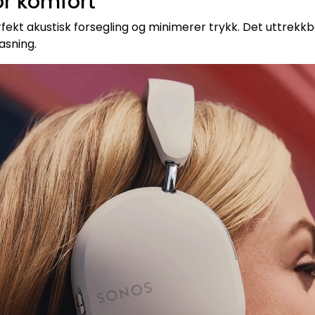
r komfort
kt akustisk forsegling og minimerer trykk. Det uttrekkbar
asning.