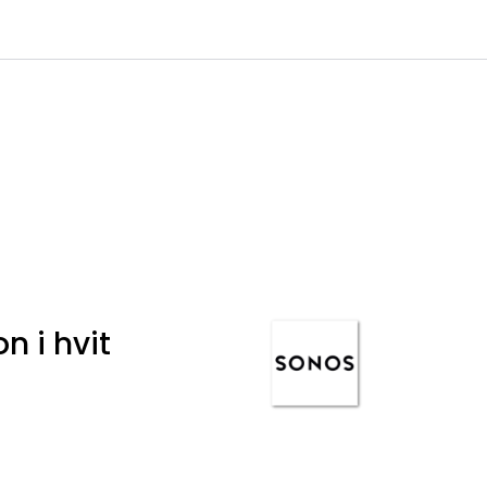
0
Infosenter
Favoritter
Logg inn
n i hvit