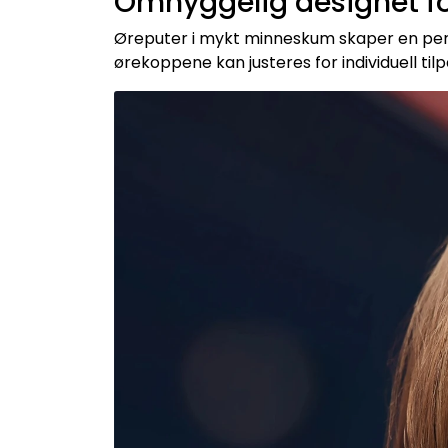
Omhyggelig designet fo
Øreputer i mykt minneskum skaper en perfe
ørekoppene kan justeres for individuell tilp