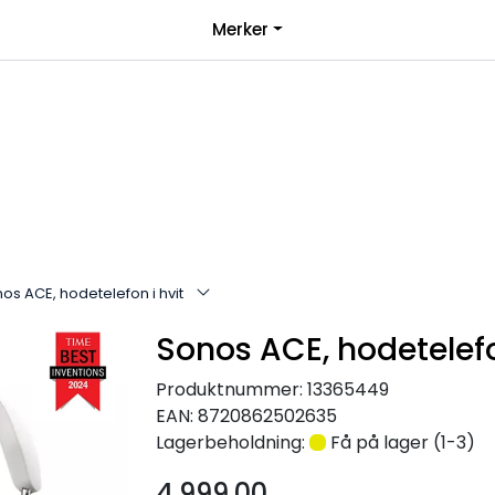
|
Merker
over 1000kr*
Bli forhandler
os ACE, hodetelefon i hvit
Sonos ACE, hodetelefo
Produktnummer:
13365449
EAN:
8720862502635
Lagerbeholdning:
Få på lager (1-3)
4.999,00