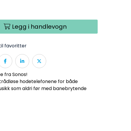
Legg i handlevogn
il favoritter
 fra Sonos!
 trådløse hodetelefonene for både
 musikk som aldri før med banebrytende