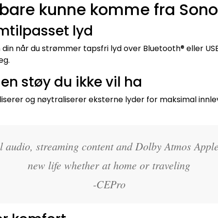
 bare kunne komme fra Son
mtilpasset lyd
in når du strømmer tapsfri lyd over Bluetooth® eller US
eg.
gen støy du ikke vil ha
liserer og nøytraliserer eksterne lyder for maksimal innle
tial audio, streaming content and Dolby Atmos Appl
new life whether at home or traveling
-CEPro