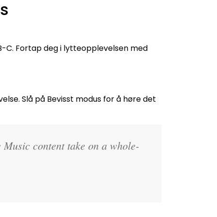
os
B-C. Fortap deg i lytteopplevelsen med
velse. Slå på Bevisst modus for å høre det
e Music content take on a whole-