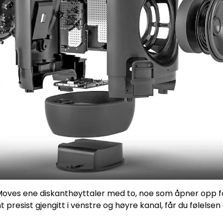
Moves ene diskanthøyttaler med to, noe som åpner opp fo
t presist gjengitt i venstre og høyre kanal, får du følels