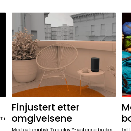
Finjustert etter
M
omgivelsene
ba
t i
Med automatisk Trueplay™-justering bruker
Lyt