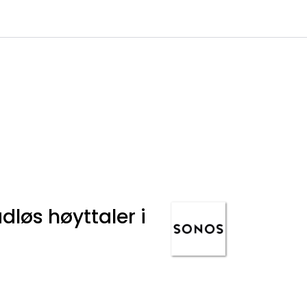
0
Infosenter
Favoritter
Logg inn
dløs høyttaler i