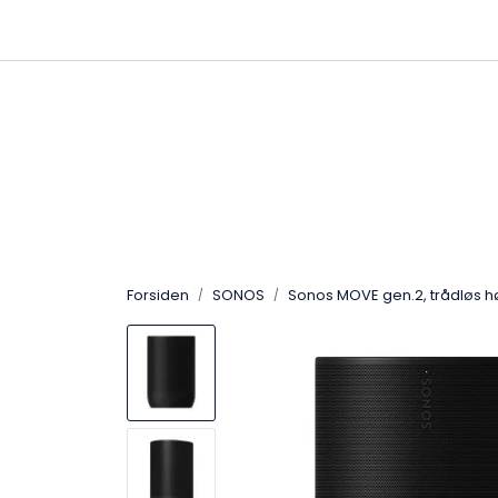
Skip to main content
|
|
Ring oss på 67 48 01 00
Nyheter
Fri frakt 
Forsiden
SONOS
Sonos MOVE gen.2, trådløs høy