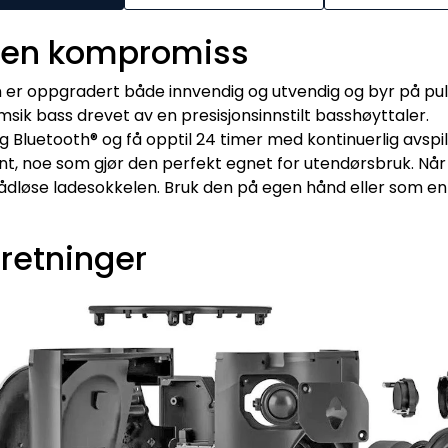
uten kompromiss
er oppgradert både innvendig og utvendig og byr på pu
sik bass drevet av en presisjonsinnstilt basshøyttaler.
i og Bluetooth® og få opptil 24 timer med kontinuerlig av
ent, noe som gjør den perfekt egnet for utendørsbruk. Når 
ådløse ladesokkelen. Bruk den på egen hånd eller som en 
 retninger