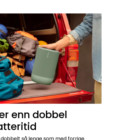
er enn dobbel
tteritid
t dobbelt så lenge som med forrige