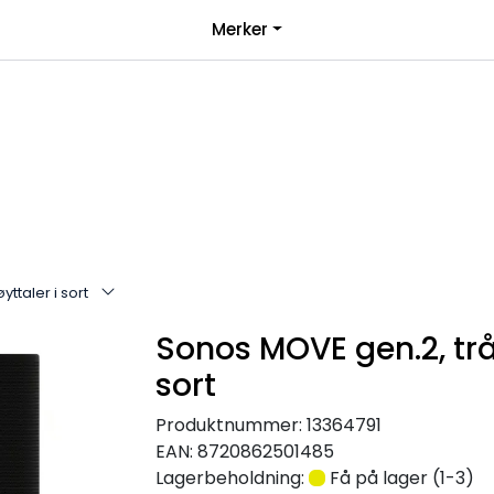
|
Merker
over 1000kr*
Bli forhandler
ttaler i sort
Sonos MOVE gen.2, trå
sort
Produktnummer:
13364791
EAN:
8720862501485
Lagerbeholdning:
Få på lager (1-3)