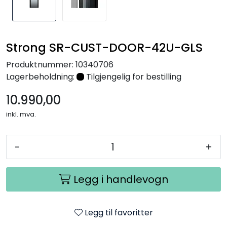
Nettverk
Tilbehør
Strong SR-CUST-DOOR-42U-GLS
Produktnummer:
10340706
Merker
Lagerbeholdning:
Tilgjengelig for bestilling
10.990,00
inkl. mva.
-
+
Legg i handlevogn
Legg til favoritter