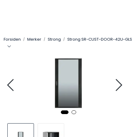
Skip to main content
Control4
Forsiden
Merker
Strong
Strong SR-CUST-DOOR-42U-GLS
SONOS
Smarthus
KNX
Stereo
Høyttalere
Kabler