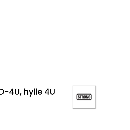
0
Infosenter
Favoritter
Logg inn
-4U, hylle 4U