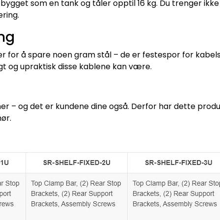
bygget som en tank og tåler opptil 16 kg. Du trenger ikke 
ering.
ing
 for å spare noen gram stål – de er festespor for kabelstr
ngt og upraktisk disse kablene kan være.
joner – og det er kundene dine også. Derfor har dette prod
ør.