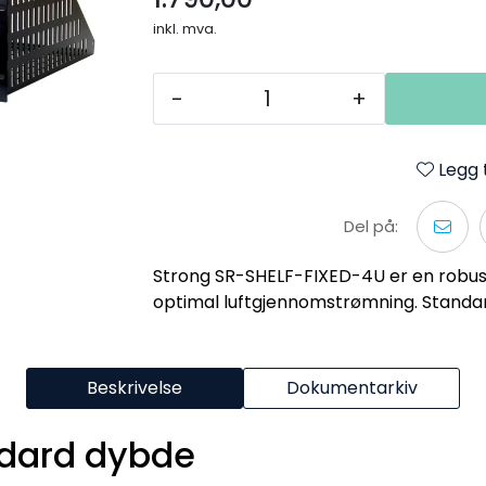
inkl. mva.
-
+
Legg t
Del på:
Strong SR-SHELF-FIXED-4U er en robust 
optimal luftgjennomstrømning. Standa
Beskrivelse
Dokumentarkiv
ndard dybde