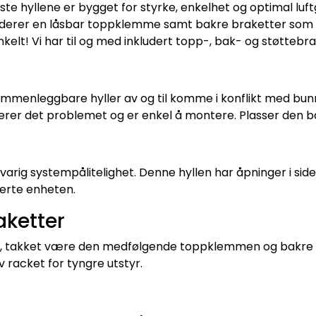
faste hyllene er bygget for styrke, enkelhet og optimal l
kluderer en låsbar toppklemme samt bakre braketter som si
nkelt! Vi har til og med inkludert topp-, bak- og støttebra
ammenleggbare hyller av og til komme i konflikt med bun
nerer det problemet og er enkel å montere. Plasser den ba
ngvarig systempålitelighet. Denne hyllen har åpninger i s
erte enheten.
aketter
ir, takket være den medfølgende toppklemmen og bakre br
 racket for tyngre utstyr.