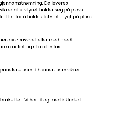
uftgjennomstrømning. De leveres
krer at utstyret holder seg på plass.
ketter for å holde utstyret trygt på plass.
nen av chassiset eller med bredt
re i racket og skru den fast!
idepanelene samt i bunnen, som sikrer
aketter. Vi har til og med inkludert