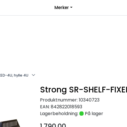
|
Merker
over 1000kr*
Bli forhandler
XED-4U, hylle 4U
Strong SR-SHELF-FIXED
Produktnummer:
10340723
EAN:
842822018593
Lagerbeholdning:
På lager
1.790,00