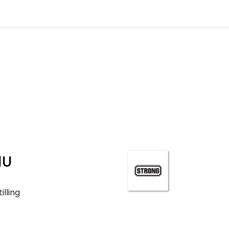
0
Infosenter
Favoritter
Logg inn
1U
illing