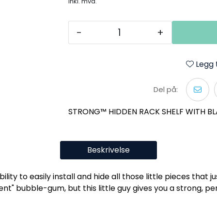
inkl. mva.
-
+
Legg t
Del på:
STRONG™ HIDDEN RACK SHELF WITH BL
Beskrivelse
lity to easily install and hide all those little pieces that 
ent" bubble-gum, but this little guy gives you a strong, pe