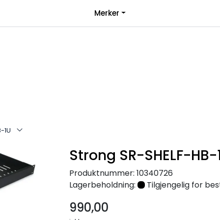
|
Merker
over 1000kr*
Bli forhandler
B-1U
Strong SR-SHELF-HB-
Produktnummer:
10340726
Lagerbeholdning:
Tilgjengelig for best
990,00