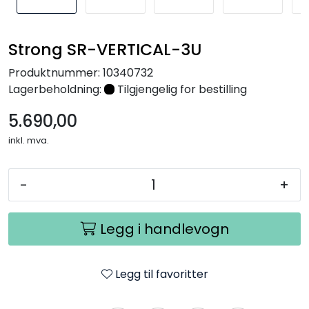
Nettverk
Strong SR-VERTICAL-3U
Tilbehør
Produktnummer:
10340732
Lagerbeholdning:
Tilgjengelig for bestilling
Merker
5.690,00
inkl. mva.
-
+
Legg i handlevogn
Legg til favoritter