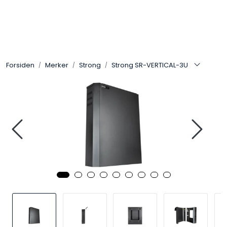
Skip to main content
Control4
Forsiden
Merker
Strong
Strong SR-VERTICAL-3U
SONOS
Smarthus
KNX
Stereo
Høyttalere
Kabler