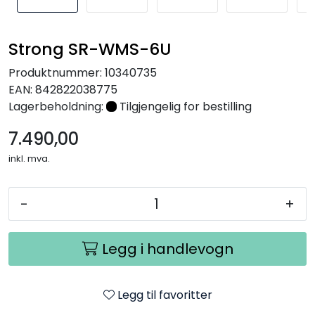
Nettverk
Strong SR-WMS-6U
Tilbehør
Produktnummer:
10340735
EAN:
842822038775
Merker
Lagerbeholdning:
Tilgjengelig for bestilling
7.490,00
inkl. mva.
-
+
Legg i handlevogn
Legg til favoritter