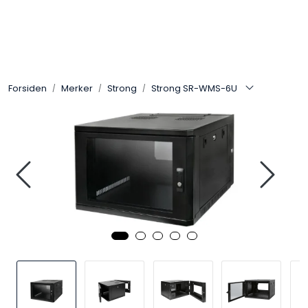
Skip to main content
Control4
Forsiden
Merker
Strong
Strong SR-WMS-6U
SONOS
Smarthus
KNX
Stereo
Høyttalere
Kabler