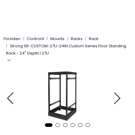
Skip to main content
Control4
Forsiden
Control4
Mounts
Racks
Rack
SONOS
Strong SR-CUSTOM-27U-24IN Custom Series Floor Standing
Rack - 24" Depth | 27U
Smarthus
KNX
Stereo
Høyttalere
Kabler