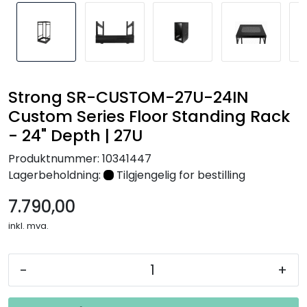
Nettverk
Tilbehør
Merker
Strong SR-CUSTOM-27U-24IN
Custom Series Floor Standing Rack
- 24" Depth | 27U
Produktnummer:
10341447
Lagerbeholdning:
Tilgjengelig for bestilling
7.790,00
inkl. mva.
-
+