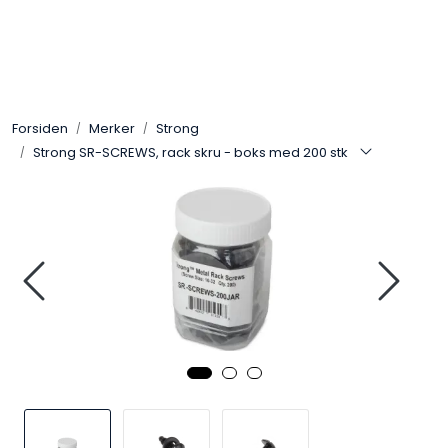
Skip to main content
Control4
Forsiden
Merker
Strong
SONOS
Strong SR-SCREWS, rack skru - boks med 200 stk
Smarthus
KNX
Stereo
Høyttalere
Kabler