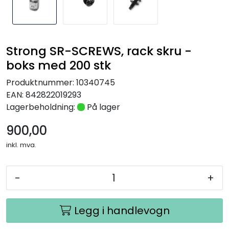
Nettverk
Tilbehør
Strong SR-SCREWS, rack skru -
boks med 200 stk
Merker
Produktnummer:
10340745
EAN:
842822019293
Lagerbeholdning:
På lager
900,00
inkl. mva.
-
+
Legg i handlevogn