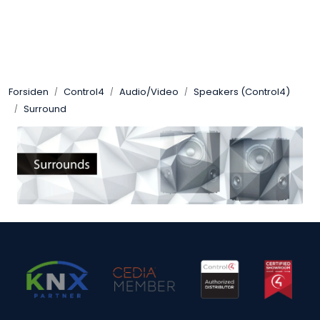
Skip to main content
Control4
Forsiden
Control4
Audio/Video
Speakers (Control4)
SONOS
Surround
Smarthus
KNX
Stereo
Høyttalere
Kabler