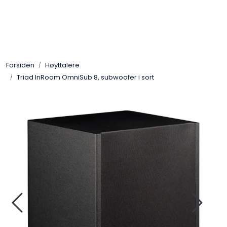
Skip to main content
Control4
Forsiden
Høyttalere
SONOS
Triad InRoom OmniSub 8, subwoofer i sort
Smarthus
KNX
Stereo
Høyttalere
Kabler