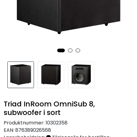
Nettverk
Tilbehør
Merker
Triad InRoom OmniSub 8,
subwoofer i sort
Produktnummer:
10302358
EAN:
876389026568