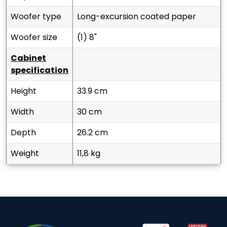
woofer type
long-excursion coated paper
woofer size
(1) 8"
cabinet
specification
height
33.9 cm
width
30 cm
depth
26.2 cm
weight
11,8 kg