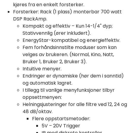
kjøres fra en enkelt forsterker.
Forsterker: Rack (1 plass) monterbar 700 watt
DSP RackAmp.
Kompakt og effektiv – Kun 14-1/4" dyp;
Stativvennlig (ører inkludert).
EnergyStar-kompatibel og energieffektiv.
Fem forhåndsinnstilte moduser som kan
velges av brukeren. (Normal, Kino, Natt,
Bruker 1, Bruker 2, Bruker 3).
Intuitive menyer.
Endringer er dynamiske (hør dem i sanntid)
og automatisk lagret.
I tillegg til vanlige menyfunksjoner tilbyr
oppsettmenyen:
Helningsjusteringer for alle filtre ved 12, 24 og
48 dB/oktav.
Flere oppstartsmetoder:
5V – 20V Trigger
IR med diskrete kontroller