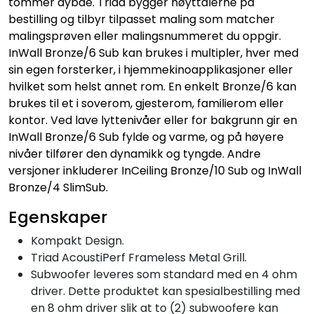
tommer dybde. Triad bygger høyttalerne på
bestilling og tilbyr tilpasset maling som matcher
malingsprøven eller malingsnummeret du oppgir.
InWall Bronze/6 Sub kan brukes i multipler, hver med
sin egen forsterker, i hjemmekinoapplikasjoner eller
hvilket som helst annet rom. En enkelt Bronze/6 kan
brukes til et i soverom, gjesterom, familierom eller
kontor. Ved lave lyttenivåer eller for bakgrunn gir en
InWall Bronze/6 Sub fylde og varme, og på høyere
nivåer tilfører den dynamikk og tyngde. Andre
versjoner inkluderer InCeiling Bronze/10 Sub og InWall
Bronze/4 SlimSub.
Egenskaper
Kompakt Design.
Triad AcoustiPerf Frameless Metal Grill.
Subwoofer leveres som standard med en 4 ohm
driver. Dette produktet kan spesialbestilling med
en 8 ohm driver slik at to (2) subwoofere kan