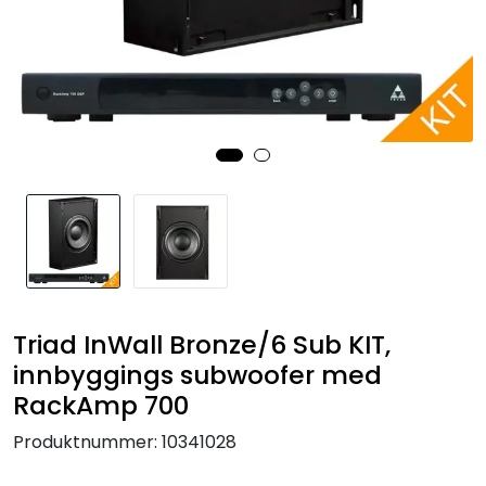
Nettverk
Tilbehør
Merker
Triad InWall Bronze/6 Sub KIT,
innbyggings subwoofer med
RackAmp 700
Produktnummer:
10341028