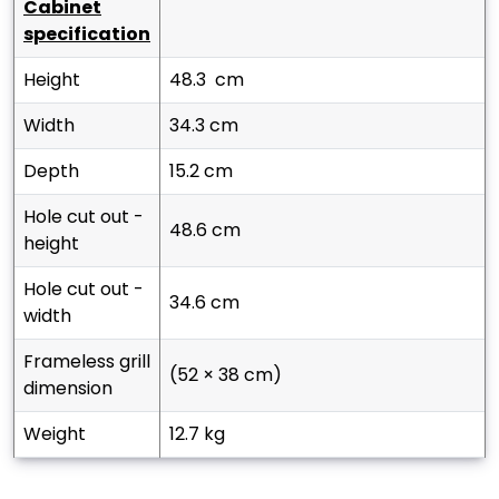
cabinet
specification
height
48.3 cm
width
34.3 cm
depth
15.2 cm
hole cut out -
48.6 cm
height
hole cut out -
34.6 cm
width
frameless grill
(52 × 38 cm)
dimension
weight
12.7 kg