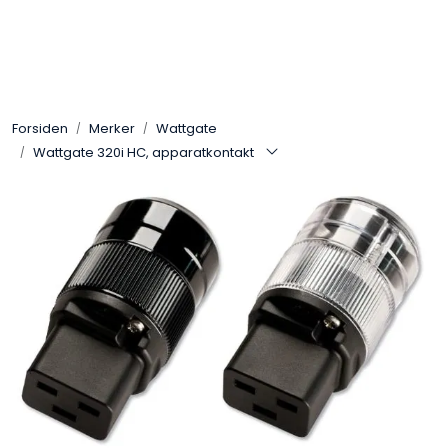
Skip to main content
Control4
Forsiden
Merker
Wattgate
SONOS
Wattgate 320i HC, apparatkontakt
Smarthus
KNX
Stereo
Høyttalere
Kabler