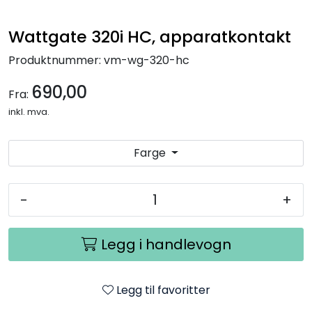
Nettverk
Wattgate 320i HC, apparatkontakt
Tilbehør
Produktnummer:
vm-wg-320-hc
690,00
Merker
Fra:
inkl. mva.
Farge
-
+
Legg i handlevogn
Legg til favoritter