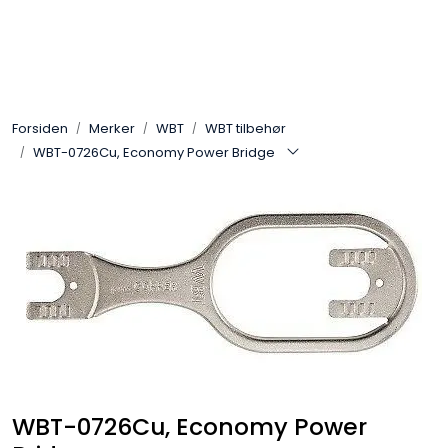
Skip to main content
Control4
Forsiden
Merker
WBT
WBT tilbehør
SONOS
WBT-0726Cu, Economy Power Bridge
Smarthus
KNX
Stereo
Høyttalere
Kabler
WBT-0726Cu, Economy Power