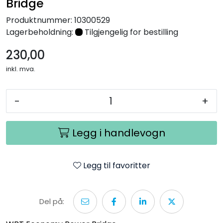
Bridge
Nettverk
Produktnummer:
10300529
Lagerbeholdning:
Tilgjengelig for bestilling
Tilbehør
230,00
Merker
inkl. mva.
-
+
Legg i handlevogn
Legg til favoritter
Del på: