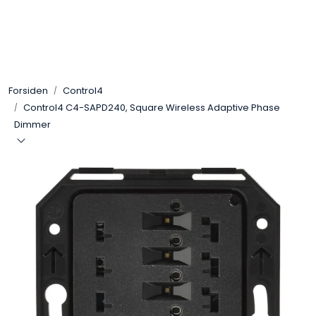
Skip to main content
Control4
Forsiden
Control4
SONOS
Control4 C4-SAPD240, Square Wireless Adaptive Phase
Dimmer
Smarthus
KNX
Stereo
Høyttalere
Kabler